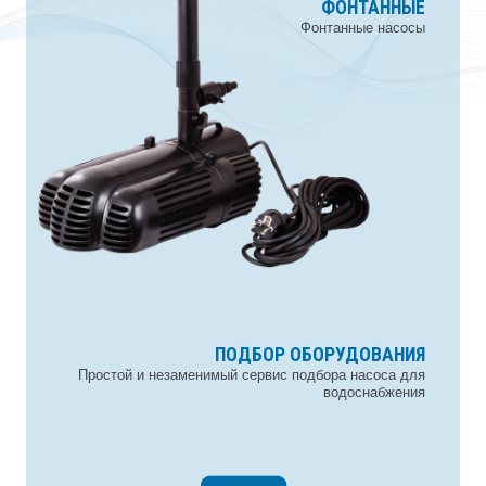
ПОВЕРХНОСТНЫЕ
ДРЕНАЖНЫЕ
ФОНТАННЫЕ
Вихревые. Центробежные. Моноблочные.
Дренажные и фекальные насосы
Фонтанные насосы
ПОДБОР ОБОРУДОВАНИЯ
НАСОСЫ-АВТОМАТЫ
КОМПЛЕКТУЮЩИЕ
ПОВЫСИТЕЛЬНЫЕ
Насосы с многофункциональным блоком управления
Простой и незаменимый сервис подбора насоса для
Все, что нужно для водоснабжения
Насосы для повышения давления
водоснабжения