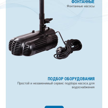
ПОВЕРХНОСТНЫЕ
ДРЕНАЖНЫЕ
ФОНТАННЫЕ
Вихревые. Центробежные. Моноблочные.
Дренажные и фекальные насосы
Фонтанные насосы
ПОДБОР ОБОРУДОВАНИЯ
НАСОСЫ-АВТОМАТЫ
КОМПЛЕКТУЮЩИЕ
ПОВЫСИТЕЛЬНЫЕ
Насосы с многофункциональным блоком управления
Простой и незаменимый сервис подбора насоса для
Все, что нужно для водоснабжения
Насосы для повышения давления
водоснабжения