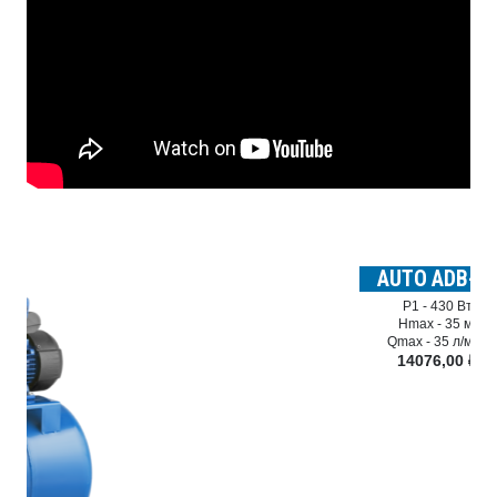
AUTO ADB-35
P1 -
430 Вт
Hmax -
35 м.
Qmax -
35 л/мин
14076,00
₽