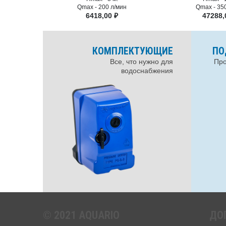
Qmax -
200 л/мин
Qmax -
35
6418,00
₽
47288
КОМПЛЕКТУЮЩИЕ
ПО
Все, что нужно для
Про
водоснабжения
© 2021 AQUARIO
ДО