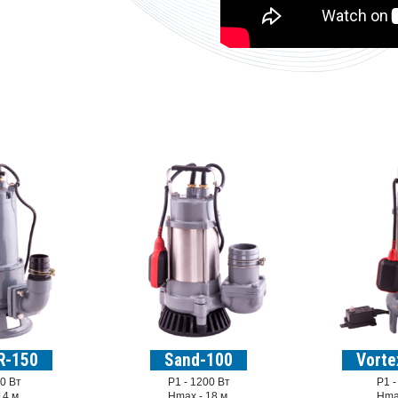
R-150
Sand-100
Vorte
0 Вт
P1 -
1200 Вт
P1 
14 м.
Hmax -
18 м.
Hma