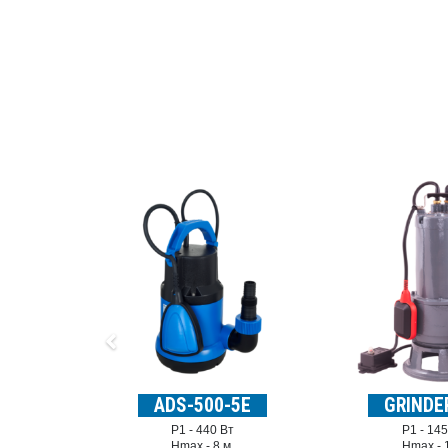
ADS-500-5E
GRINDE
P1 -
440 Вт
P1 -
145
Hmax -
8 м.
Hmax -