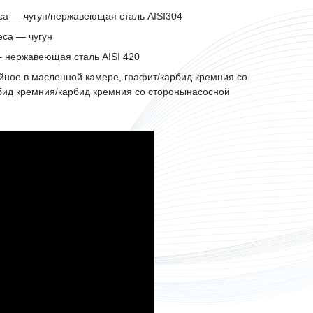
са — чугун/нержавеющая сталь AISI304
еса — чугун
– нержавеющая сталь AISI 420
йное в масленной камере, графит/карбид кремния со
рбид кремния/карбид кремния со сторонынасосной