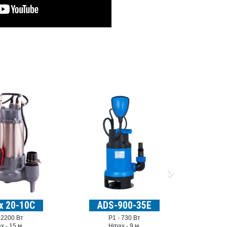
Qm
x 20-10C
ADS-900-35E
-
2200 Вт
P1 -
730 Вт
x -
15 м.
Hmax -
9 м.