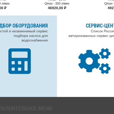
0 л/мин
Qmax -
300 л/мин
Qmax 
,00
₽
46920,00
₽
492
ДБОР ОБОРУДОВАНИЯ
СЕРВИС-ЦЕ
стой и незаменимый сервис
Список Росси
подбора насоса для
авторизованных сервис це
водоснабжения
ПОЛНИТЕЛЬНОЕ МЕНЮ