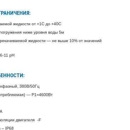
ГРАНИЧЕНИЯ:
аемой жидкости от +1С до +40С
погружения ниже уровня воды 5м
перекачиваемой жидкости — не выше 10% от значений
6-11 pH
БЕННОСТИ:
ёхфазный, 380В/50Гц
потребляемая) — P1=4600Вт
5А
изоляции двигателя -F
 – IP68