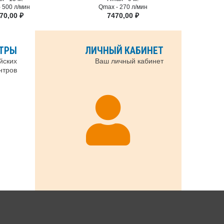
-
500 л/мин
Qmax -
270 л/мин
70,00
₽
7470,00
₽
НТРЫ
ЛИЧНЫЙ КАБИНЕТ
йских
Ваш личный кабинет
нтров