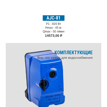
AJC-81
P1 -
820 Вт
Hmax -
45 м.
Qmax -
50 л/мин
14573,00
₽
КОМПЛЕКТУЮЩИЕ
Все, что нужно для водоснабжения